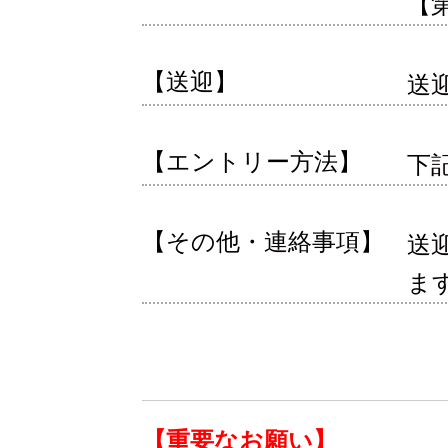
【第
【送迎】
送
【エントリー方法】
下
【その他・連絡事項】
送
ま
【重要なお願い】