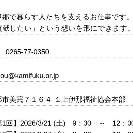
伊那で暮らす人たちを支えるお仕事です
貢献したい」という想いを形にできます
0265-77-0350
you@kamifuku.or.jp
那市美篶７１６４-１上伊那福祉協会本
1回】2026/3/21 (土) 9：30 ～ 12：0