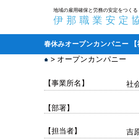
地域の雇用確保と労務の安定をつくる
伊那職業安定
春休みオープンカンパニー
【
>
オープンカンパニー
【事業所名】
社
【部署】
【担当者】
吉