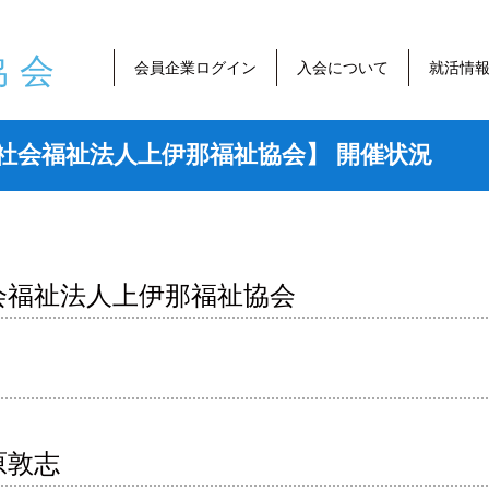
協会
会員企業ログイン
入会について
就活情
社会福祉法人上伊那福祉協会】
開催状況
会福祉法人上伊那福祉協会
原敦志